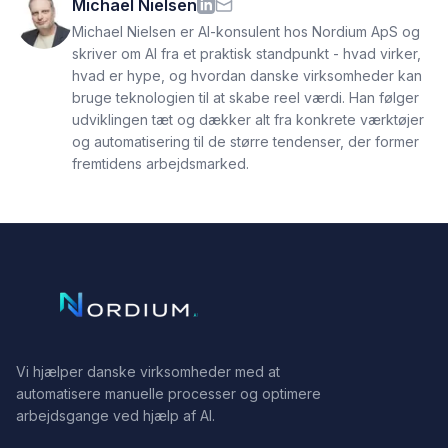
Michael Nielsen
Michael Nielsen er AI-konsulent hos Nordium ApS og
skriver om AI fra et praktisk standpunkt - hvad virker,
hvad er hype, og hvordan danske virksomheder kan
bruge teknologien til at skabe reel værdi. Han følger
udviklingen tæt og dækker alt fra konkrete værktøjer
og automatisering til de større tendenser, der former
fremtidens arbejdsmarked.
Vi hjælper danske virksomheder med at
automatisere manuelle processer og optimere
arbejdsgange ved hjælp af AI.