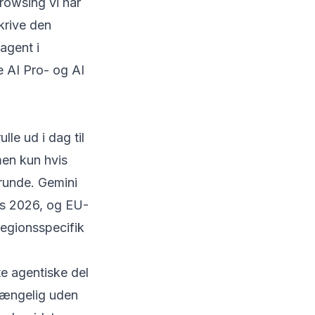
rowsing vi har
skrive den
agent i
e AI Pro- og AI
le ud i dag til
en kun hvis
 runde. Gemini
ts 2026, og EU-
egionsspecifik
e agentiske del
lgængelig uden