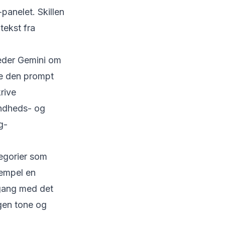
panelet. Skillen
tekst fra
beder Gemini om
me den prompt
rive
sundheds- og
g-
tegorier som
sempel en
 gang med det
egen tone og