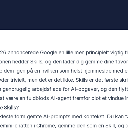
26 annoncerede Google en lille men principielt vigtig tilf
onen hedder Skills, og den lader dig gemme dine favor
e dem igen på en hvilken som helst hjemmeside med et
yder trivielt, men det er det ikke. Skills er det første sk
n genbrugelig arbejdsflade for AI-opgaver, og den flyt
at være en fuldblods AI-agent fremfor blot et vindue ind
 Skills?
 enkleste form gemte AI-prompts med kontekst. Du kan 
Gemini-chatten i Chrome, gemme den som en Skill, og d