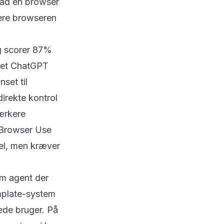
vad en browser
nere browseren
og scorer 87%
 et ChatGPT
set til
irekte kontrol
ærkere
 Browser Use
del, men kræver
om agent der
emplate-system
rede bruger. På