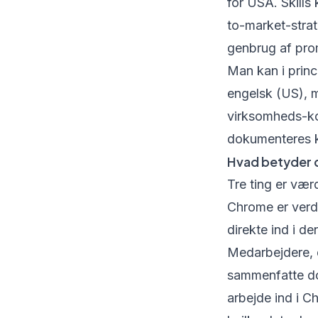
for USA. Skills
to-market-stra
genbrug af pro
Man kan i prin
engelsk (US), m
virksomheds-ko
dokumenteres k
Hvad betyder 
Tre ting er vær
Chrome er verd
direkte ind i d
Medarbejdere, d
sammenfatte do
arbejde ind i 