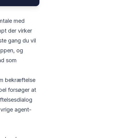
amtale med
pt der virker
te gang du vil
nappen, og
lad som
om bekræftelse
pel forsøger at
ftelsesdialog
 ivrige agent-