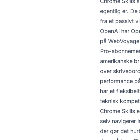
Chrome Skills 
egentlig er. De
fra et passivt v
OpenAI har Ope
på WebVoyager
Pro-abonnement 
amerikanske bru
over skrivebo
performance på
har et fleksibe
teknisk kompet
Chrome Skills e
selv navigerer 
der gør det hur