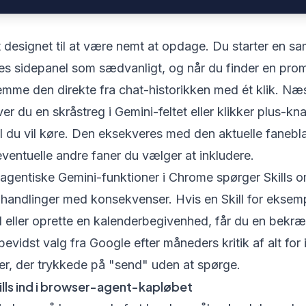
st designet til at være nemt at opdage. Du starter en s
s sidepanel som sædvanligt, og når du finder en prom
mme den direkte fra chat-historikken med ét klik. Næs
ver du en skråstreg i Gemini-feltet eller klikker plus-k
l du vil køre. Den eksekveres med den aktuelle faneb
eventuelle andre faner du vælger at inkludere.
agentiske Gemini-funktioner i Chrome spørger Skills 
 handlinger med konsekvenser. Hvis en Skill for eksem
 eller oprette en kalenderbegivenhed, får du en bekræ
 bevidst valg fra Google efter måneders kritik af alt for
er, der trykkede på "send" uden at spørge.
ills ind i browser-agent-kapløbet