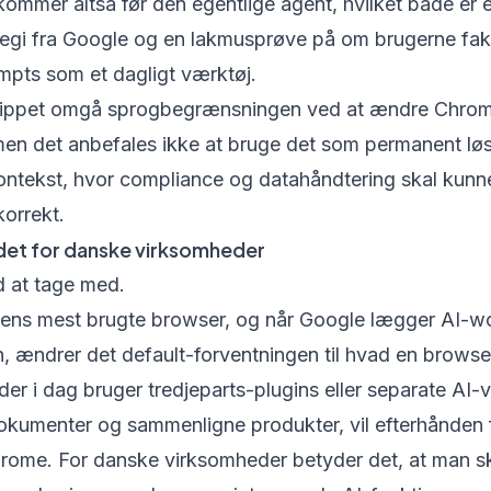
 kommer altså før den egentlige agent, hvilket både er 
tegi fra Google og en lakmusprøve på om brugerne fak
mpts som et dagligt værktøj.
cippet omgå sprogbegrænsningen ved at ændre Chrome
en det anbefales ikke at bruge det som permanent løs
ntekst, hvor compliance og datahåndtering skal kunn
orrekt.
det for danske virksomheder
d at tage med.
ens mest brugte browser, og når Google lægger AI-w
en, ændrer det default-forventningen til hvad en browse
er i dag bruger tredjeparts-plugins eller separate AI-væ
kumenter og sammenligne produkter, vil efterhånden f
Chrome. For danske virksomheder betyder det, at man s