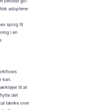
en bevidst go-
tisk adopterer
s sprog til
ning i en
e
orkflows
r kan.
rktøjer til at
lytte det
kal tænke over