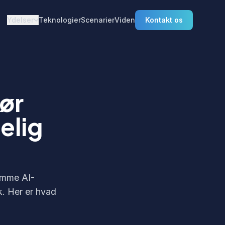
Ydelser
Teknologier
Scenarier
Viden
Kontakt os
ør
elig
gemme AI-
. Her er hvad