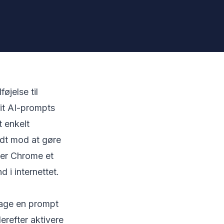
øjelse til
it AI-prompts
 enkelt
ridt mod at gøre
ter Chrome et
 i internettet.
tage en prompt
erefter aktivere