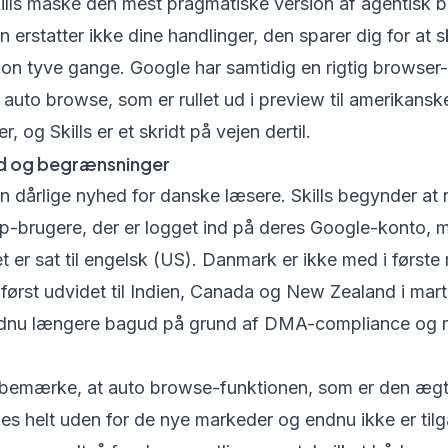
lls måske den mest pragmatiske version af agentisk b
en erstatter ikke dine handlinger, den sparer dig for at 
on tyve gange. Google har samtidig en rigtig browser-
 auto browse, som er rullet ud i preview til amerikansk
, og Skills er et skridt på vejen dertil.
d og begrænsninger
dårlige nyhed for danske læsere. Skills begynder at rul
-brugere, der er logget ind på deres Google-konto, m
er sat til engelsk (US). Danmark er ikke med i første
først udvidet til Indien, Canada og New Zealand i mar
dnu længere bagud på grund af DMA-compliance og r
 bemærke, at auto browse-funktionen, som er den ægt
es helt uden for de nye markeder og endnu ikke er ti