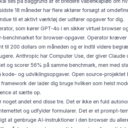
skal ses på baggrund af et bredere våbenkapløb om h
 sidste 18 måneder har flere aktører forsøgt at omdefi
indue til et aktivt værktøj der udfører opgaver for dig.
rator, som kører GPT-4o i en sikker virtuel browser 
-benchmarket for browser-opgaver. Operator kræver
til 200 dollars om måneden og er indtil videre begræn
gere. Anthropic har Computer Use, der giver Claude d
rdet og scorer 56% på samme benchmark, men med st
 kode- og udviklingsopgaver. Open source-projektet
lt framework der lader dig bruge hvilken som helst mo
ence at sætte op.
r noget andet end disse tre. Det er ikke en fuld auton
internettet og udfylder formularer. Det er et prompt-t
tigt at genbruge AI-instruktioner i den browser du alle