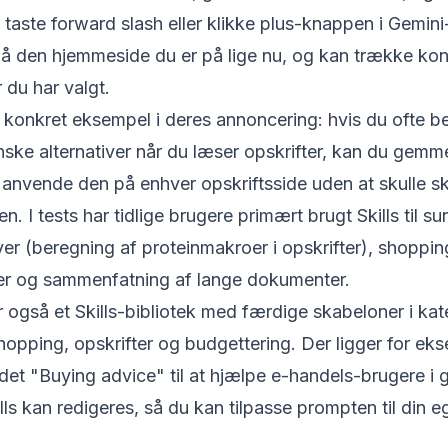
 taste forward slash eller klikke plus-knappen i Gemini-
på den hjemmeside du er på lige nu, og kan trække kon
 du har valgt.
 konkret eksempel i deres annoncering: hvis du ofte 
nske alternativer når du læser opskrifter, kan du gem
 anvende den på enhver opskriftsside uden at skulle sk
en. I tests har tidlige brugere primært brugt Skills til 
r (beregning af proteinmakroer i opskrifter), shoppin
r og sammenfatning af lange dokumenter.
 også et Skills-bibliotek med færdige skabeloner i ka
shopping, opskrifter og budgettering. Der ligger for ek
aldet "Buying advice" til at hjælpe e-handels-brugere i
lls kan redigeres, så du kan tilpasse prompten til din 