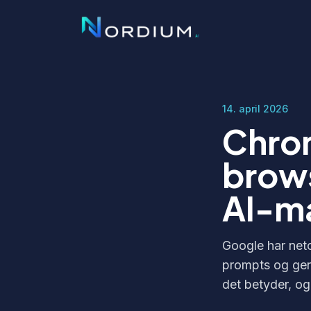
14. april 2026
Chrom
brows
AI-m
Google har neto
prompts og gen
det betyder, og