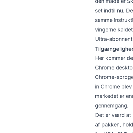
den måde er Ski
set indtil nu. D
samme instrukti
vingerne kaldet
Ultra-abonnenter
Tilgængelighe
Her kommer den 
Chrome desktop
Chrome-sproget 
in Chrome blev 
markedet er en
gennemgang.
Det er værd at
af pakken, hold