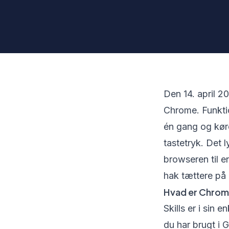
Den 14. april 20
Chrome. Funkti
én gang og kør
tastetryk. Det l
browseren til e
hak tættere på 
Hvad er Chrome
Skills er i sin
du har brugt i 