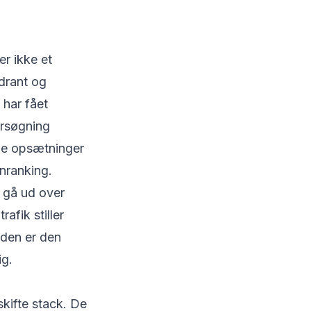
er ikke et
Qdrant og
 har fået
orsøgning
de opsætninger
nranking.
 gå ud over
afik stiller
 den er den
ig.
skifte stack. De