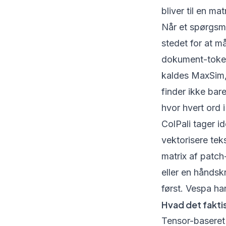
bliver til en ma
Når et spørgsm
stedet for at m
dokument-token
kaldes MaxSim, 
finder ikke ba
hvor hvert ord 
ColPali tager i
vektorisere tek
matrix af patch
eller en håndsk
først. Vespa har
Hvad det faktis
Tensor-baseret 