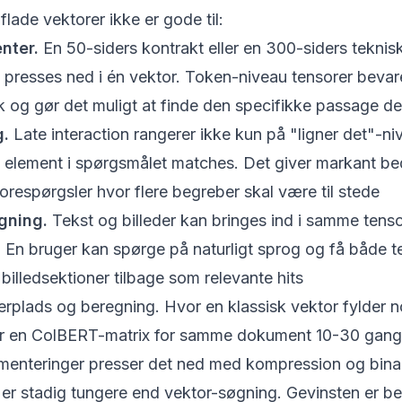
lade vektorer ikke er gode til:
nter.
En 50-siders kontrakt eller en 300-siders teknis
n presses ned i én vektor. Token-niveau tensorer bevar
k og gør det muligt at finde den specifikke passage d
g.
Late interaction rangerer ikke kun på "ligner det"-n
 element i spørgsmålet matches. Det giver markant bed
respørgsler hvor flere begreber skal være til stede
gning.
Tekst og billeder kan bringes ind i samme tens
n bruger kan spørge på naturligt sprog og få både te
illedsektioner tilbage som relevante hits
rplads og beregning. Hvor en klassisk vektor fylder n
der en ColBERT-matrix for samme dokument 10-30 gang
enteringer presser det ned med kompression og binar
er stadig tungere end vektor-søgning. Gevinsten er bed