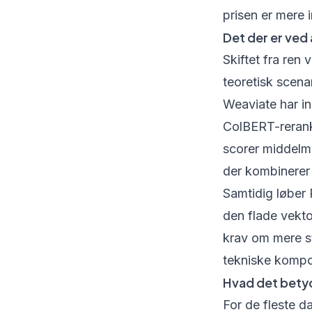
prisen er mere i
Det der er ved
Skiftet fra ren
teoretisk scena
Weaviate har in
ColBERT-rerank
scorer middelm
der kombinerer 
Samtidig løber 
den flade vekto
krav om mere st
tekniske kompo
Hvad det bety
For de fleste d