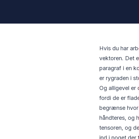
Hvis du har arb
vektoren. Det e
paragraf i en 
er rygraden i s
Og alligevel er 
fordi de er fla
begrænse hvor 
håndteres, og h
tensoren, og d
ind i noget der