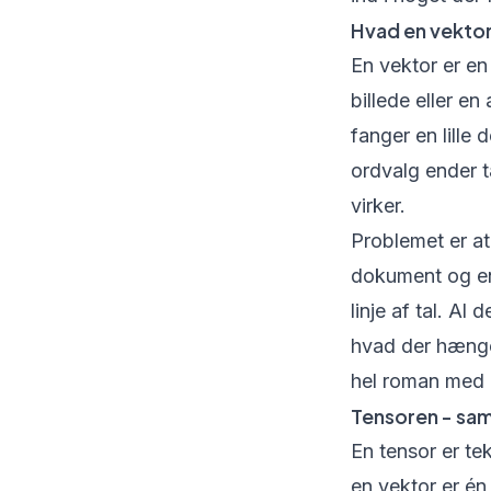
Hvad en vektor
En vektor er en
billede eller e
fanger en lille
ordvalg ender 
virker.
Problemet er at
dokument og en
linje af tal. Al
hvad der hænge
hel roman med ét
Tensoren - sam
En tensor er te
en vektor er én 