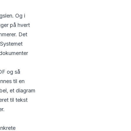
slen. Og i
gger på hvert
mmerer. Det
. Systemet
 dokumenter
PDF og så
nes til en
bel, et diagram
et til tekst
er.
onkrete