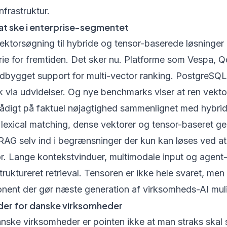
nfrastruktur.
 at ske i enterprise-segmentet
 vektorsøgning til hybride og tensor-baserede løsninger 
rie for fremtiden. Det sker nu. Platforme som Vespa, 
dbygget support for multi-vector ranking. PostgreSQL
 via udvidelser. Og nye benchmarks viser at ren vekt
ådigt på faktuel nøjagtighed sammenlignet med hybri
lexical matching, dense vektorer og tensor-baseret ge
RAG selv ind i begrænsninger der kun kan løses ved at
r. Lange kontekstvinduer, multimodale input og agent-tr
ruktureret retrieval. Tensoren er ikke hele svaret, men
nent der gør næste generation af virksomheds-AI mul
der for danske virksomheder
anske virksomheder er pointen ikke at man straks skal 