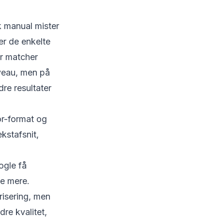
k manual mister
er de enkelte
er matcher
iveau, men på
re resultater
or-format og
kstafsnit,
ogle få
e mere.
isering, men
re kvalitet,