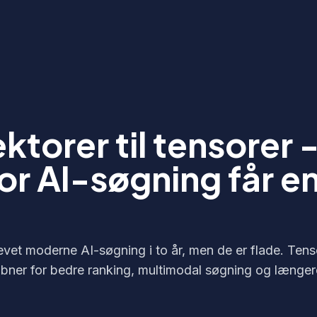
ektorer til tensorer 
or AI-søgning får e
g
evet moderne AI-søgning i to år, men de er flade. Tensor
 åbner for bedre ranking, multimodal søgning og længe