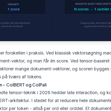
r forskellen i praksis. Ved klassisk vektorsøgning mø
ment-vektor, og man får én score. Ved tensor-basere
ktorer mange dokument-vektorer, og scoren bygges 
 på tværs af tokens.
on - ColBERT og ColPali
te tensor-teknik i 2026 hedder late interaction, og 
RT-arkitektur. I stedet for at reducere hele dokumentet
ktor per token - altså per ord eller orddel. Et dokumen