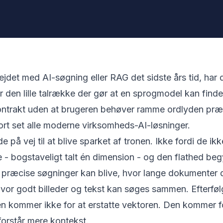
ejdet med AI-søgning eller
RAG
det sidste års tid, har
r den lille talrække der gør at en sprogmodel kan finde
kontrakt uden at brugeren behøver ramme ordlyden præc
tort set alle moderne virksomheds-AI-løsninger.
de på vej til at blive sparket af tronen. Ikke fordi de ik
de - bogstaveligt talt én dimension - og den flathed be
præcise søgninger kan blive, hvor lange dokumenter 
vor godt billeder og tekst kan søges sammen. Efterfø
en kommer ikke for at erstatte vektoren. Den kommer f
 forstår mere kontekst.