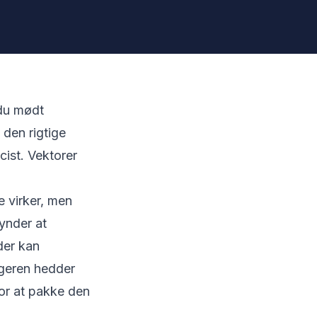
 du mødt
 den rigtige
ist. Vektorer
ke virker, men
gynder at
der kan
lgeren hedder
or at pakke den