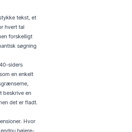
tykke tekst, et
r hvert tal
n forskelligt
mantisk søgning
 40-siders
som en enkelt
itsgrænserne,
t beskrive en
en det er fladt.
mensioner. Hvor
n endnu højere-