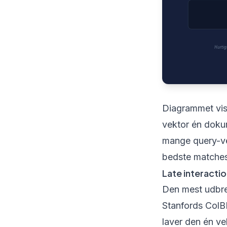
Diagrammet vise
vektor én doku
mange query-ve
bedste matches
Late interacti
Den mest udbred
Stanfords ColBE
laver den én ve