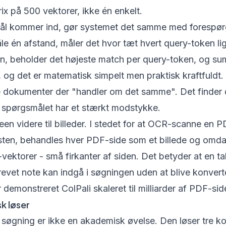
trix på 500 vektorer, ikke én enkelt.
ål kommer ind, gør systemet det samme med forespørg
åle én afstand, måler det hvor tæt hvert query-token li
, beholder det højeste match per query-token, og su
og det er matematisk simpelt men praktisk kraftfuldt
re dokumenter der "handler om det samme". Det finder
i spørgsmålet har et stærkt modstykke.
deen videre til billeder. I stedet for at OCR-scanne en 
sten, behandles hver PDF-side som et billede og omdan
-vektorer - små firkanter af siden. Det betyder at en ta
revet note kan indgå i søgningen uden at blive konverter
 demonstreret ColPali skaleret til milliarder af PDF-sid
k løser
søgning er ikke en akademisk øvelse. Den løser tre k