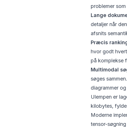
problemer som f
Lange dokume
detaljer når de
afsnits semanti
Præcis rankin
hvor godt hvert
på komplekse fo
Multimodal sø
søges sammen. E
diagrammer og b
Ulempen er lage
kilobytes, fyl
Moderne implem
tensor-søgning 