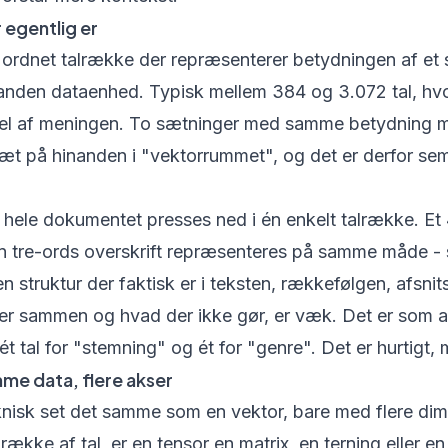
 egentlig er
 ordnet talrække der repræsenterer betydningen af et s
n anden dataenhed. Typisk mellem 384 og 3.072 tal, hvo
 del af meningen. To sætninger med samme betydning me
tæt på hinanden i "vektorrummet", og det er derfor se
 hele dokumentet presses ned i én enkelt talrække. Et
 tre-ords overskrift repræsenteres på samme måde - 
 den struktur der faktisk er i teksten, rækkefølgen, afsn
r sammen og hvad der ikke gør, er væk. Det er som a
 tal for "stemning" og ét for "genre". Det er hurtigt, m
me data, flere akser
knisk set det samme som en vektor, bare med flere di
række af tal, er en tensor en matrix, en terning eller e