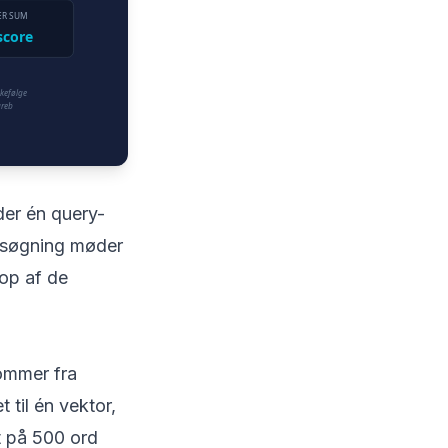
der én query-
t søgning møder
op af de
kommer fra
 til én vektor,
t på 500 ord