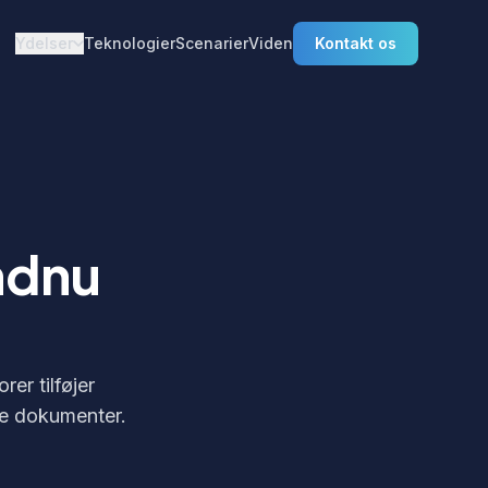
Ydelser
Teknologier
Scenarier
Viden
Kontakt os
-
ndnu
er tilføjer
re dokumenter.