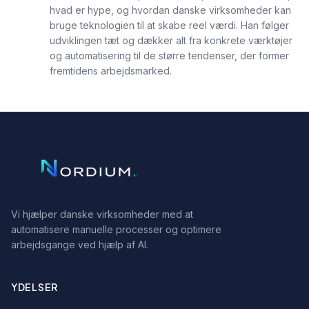
hvad er hype, og hvordan danske virksomheder kan
bruge teknologien til at skabe reel værdi. Han følger
udviklingen tæt og dækker alt fra konkrete værktøjer
og automatisering til de større tendenser, der former
fremtidens arbejdsmarked.
Vi hjælper danske virksomheder med at
automatisere manuelle processer og optimere
arbejdsgange ved hjælp af AI.
YDELSER